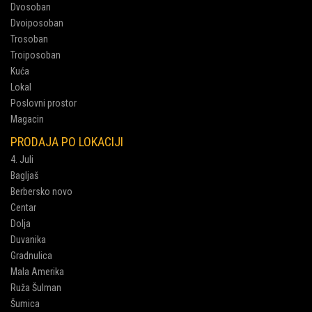
Dvosoban
Dvoiposoban
Trosoban
Troiposoban
Kuća
Lokal
Poslovni prostor
Magacin
PRODAJA PO LOKACIJI
4. Juli
Bagljaš
Berbersko novo
Centar
Dolja
Duvanika
Gradnulica
Mala Amerika
Ruža Šulman
Šumica