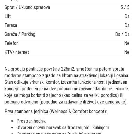
Sprat / Ukupno spratova
5 / 5
Lift
Da
Terasa
Da
Garaža / Parking
Da / Da
Telefon
Ne
KTV/Internet
Ne
Na prodaju penthaus površine 226m2, smešten na petom spratu
moderne stambene zgrade sa liftom na atraktivnoj lokaciji Lesnina.
Stan odlikuje vrhunski komfor, izuzetna funkcionalnost i jedinstven
koncept: podeljen je na dve potpuno nezavisne stambene jedinice
koje se mogu koristiti zajedno (kao celina za veliku porodicu) ili
potpuno odvojeno (pogodno za izdavanje ili život dve generacije).
Prva stambena jedinica (Wellness & Comfort koncept):
Prostran hodnik
Otvoreni dnevni boravak sa trpezarijom i kuhinjom