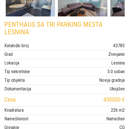
PENTHAUS SA TRI PARKING MESTA
LESNINA
Kataloški broj
43785
Grad
Zrenjanin
Lokacija
Lesnina
Tip nekretnine
5.0 soban
Tip objekta
Novija gradnja
Dokumentacija
Uknjižen
Cena
430000 €
Kvadratura
226 m2
Nameštenost
Namešten
Grejanje
CG