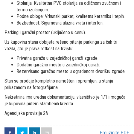
Stolarija: Kvalitetna PVC stolarija sa odličnom zvučnom i
termo izolacijom.
Podne obloge: Vrhunski parket, kvalitetna keramika i tepih.
Bezbednost: Sigurnosna ulazna vrata i interfon.
Parking i garažni prostor (uključeno u cenu).
Uz kupovinu stana dobijeta rešeno pitanje parkinga za čak tri
vozila, što je prava retkost na tržištu:
Privatna garaža u zajedničkoj garaži zgrade.
Dodatno garažno mesto u zajedničkoj garaži.
Rezervisano garažno mesto u ograđenom dvorištu zgrade.
Stan se prodaje kompletno namešten i opremljen, u stanju
prikazanom na fotografijama.
Nekretnina ima urednu dokumentaciju, vlasništvo je 1/1 i moguća
je kupovina putem stambenih kredita.
Agencijska provizija 2%
Preuzmite PDF