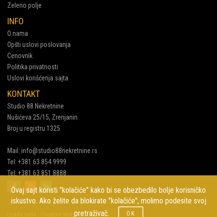
Zeleno polje
INFO
O nama
Opšti uslovi poslovanja
Cenovnik
Politika privatnosti
Uslovi korišćenja sajta
KONTAKT
Studio 88 Nekretnine
Nušićeva 25/15, Zrenjanin
Broj u registru 1325
Mail:
info@studio88nekretnine.rs
Tel:
+381 63 854 9999
Tel:
+381 63 851 8888
Ovaj sajt koristi "kolačiće" kako bi se obezbedilo bolje korisničko
iskustvo. Ako želite da blokirate "kolačiće", molimo podesite svoj
pretraživač.
OK
Izrada sajta - Creative Web