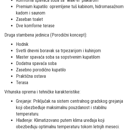
Komforna spavaća soba sa "walk-in" plakarom
Premium kupatilo: opremljene tuš kabinom, hidromasažnom
kadom i saunom
Zaseban toalet
Dve komforne terase
Druga stambena jedinica (Porodični koncept):
Hodnik
Svetli dnevni boravak sa trpezarijom i kuhinjom
Master spavaća soba sa sopstvenim kupatilom
Dodatna spavaća soba
Zasebno porodično kupatilo
Praktična ostava
Terasa
Vrhunska oprema i tehničke karakteristike:
Grejanje: Priključak na sistem centralnog gradskog grejanja
koji obezbeđuje maksimalnu pouzdanost i stabilnu
temperaturu.
Hlađenje: Klimatizovano putem klima uređaja koji
obezbeđuju optimalnu temperaturu tokom letnjih meseci.