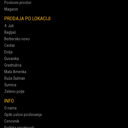
Poslovni prostor
Magacin
PRODAJA PO LOKACIJI
4. Juli
Bagljaš
Berbersko novo
Centar
Dolja
Duvanika
Gradnulica
Mala Amerika
Ruža Šulman
Šumica
Zeleno polje
INFO
O nama
Opšti uslovi poslovanja
Cenovnik
Politika privatnosti