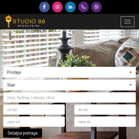
Toggl
naviga
Prodaja
Stan
Detaljna pretraga