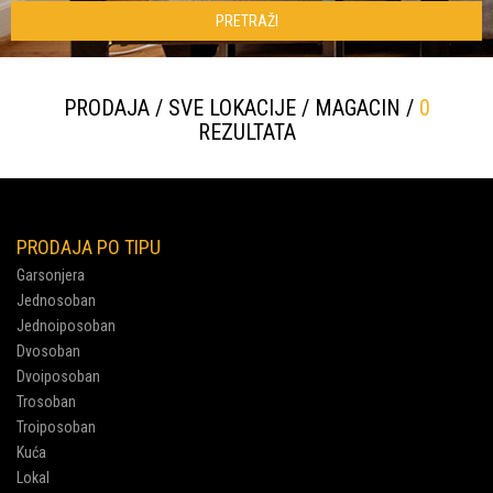
PRETRAŽI
PRODAJA / SVE LOKACIJE / MAGACIN /
0
REZULTATA
PRODAJA PO TIPU
Garsonjera
Jednosoban
Jednoiposoban
Dvosoban
Dvoiposoban
Trosoban
Troiposoban
Kuća
Lokal