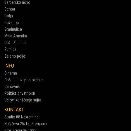
Berbersko novo
Centar
Dolja
Duvanika
Gradnulica
Mala Amerika
Ruža Šulman
Šumica
Zeleno polje
INFO
O nama
Opšti uslovi poslovanja
Cenovnik
Politika privatnosti
Uslovi korišćenja sajta
KONTAKT
Studio 88 Nekretnine
Nušićeva 25/15, Zrenjanin
Broj u registru 1325