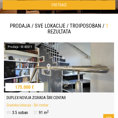
PRETRAŽI
PRODAJA / SVE LOKACIJE / TROIPOSOBAN /
1
REZULTATA
Prodaja - ID 43611
175.000 €
DUPLEX NOVIJA ZGRADA ŠIRI CENTAR
Gradska lokacija - Širi centar
2
3.5 soban
91 m
više