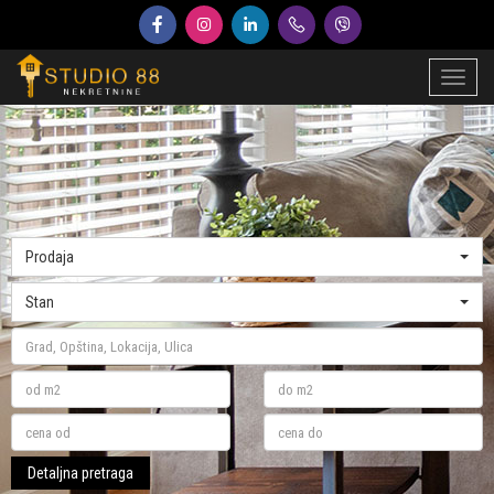
Toggl
naviga
Prodaja
Stan
Detaljna pretraga