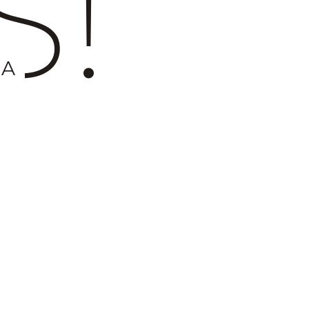
S!
NA