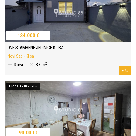
134.000 €
DVE STAMBENE JEDINICE KLISA
Novi Sad - Klisa
2
Kuća
87 m
više
Prodaja - ID 43706
90.000 €