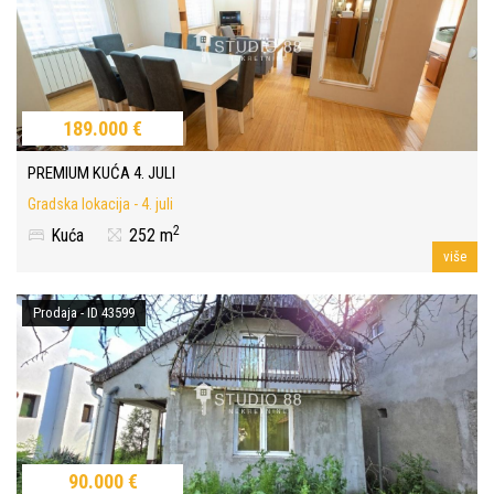
189.000 €
PREMIUM KUĆA 4. JULI
Gradska lokacija - 4. juli
2
Kuća
252 m
više
Prodaja - ID 43599
90.000 €