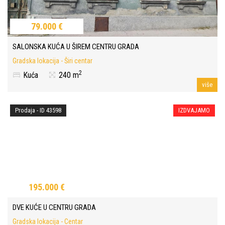
79.000 €
SALONSKA KUĆA U ŠIREM CENTRU GRADA
Gradska lokacija - Širi centar
2
Kuća
240 m
više
Prodaja - ID 43598
IZDVAJAMO
195.000 €
DVE KUĆE U CENTRU GRADA
Gradska lokacija - Centar