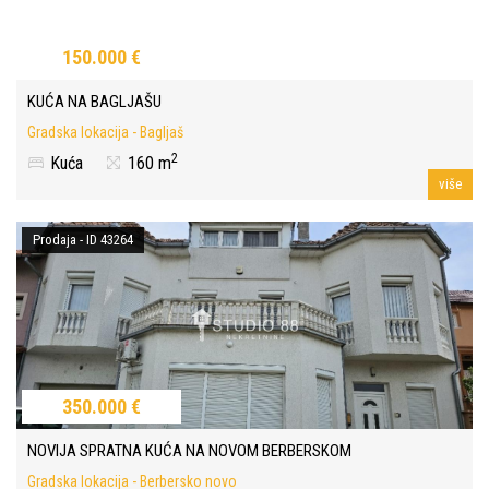
150.000 €
KUĆA NA BAGLJAŠU
Gradska lokacija - Bagljaš
2
Kuća
160 m
više
Prodaja - ID 43264
350.000 €
NOVIJA SPRATNA KUĆA NA NOVOM BERBERSKOM
Gradska lokacija - Berbersko novo