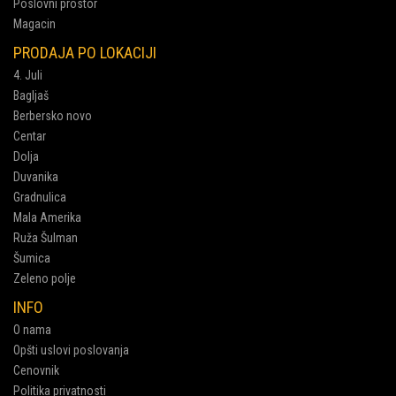
Poslovni prostor
Magacin
PRODAJA PO LOKACIJI
4. Juli
Bagljaš
Berbersko novo
Centar
Dolja
Duvanika
Gradnulica
Mala Amerika
Ruža Šulman
Šumica
Zeleno polje
INFO
O nama
Opšti uslovi poslovanja
Cenovnik
Politika privatnosti