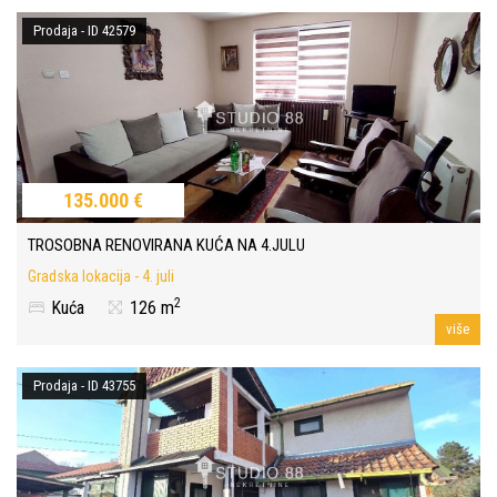
Prodaja - ID 42579
135.000 €
TROSOBNA RENOVIRANA KUĆA NA 4.JULU
Gradska lokacija - 4. juli
2
Kuća
126 m
više
Prodaja - ID 43755