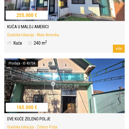
255.000 €
KUĆA U MALOJ AMERICI
Gradska lokacija - Mala Amerika
2
Kuća
240 m
više
Prodaja - ID 43754
165.000 €
DVE KUĆE ZELENO POLJE
Gradska lokacija - Zeleno Polje