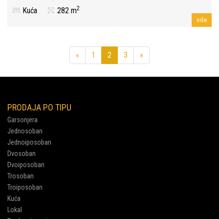
2
Kuća
282 m
više
Previous
Next
«
1
2
3
»
PRODAJA PO TIPU
Garsonjera
Jednosoban
Jednoiposoban
Dvosoban
Dvoiposoban
Trosoban
Troiposoban
Kuća
Lokal