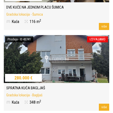
DVE KUĆE NA JEDNOM PLACU ŠUMICA
Gradska lokacija - Šumica
2
Kuća
116 m
više
Prodaja - ID 43741
IZDVAJAMO
280.000 €
SPRATNA KUĆA BAGLJAŠ
Gradska lokacija - Bagljaš
2
Kuća
348 m
više