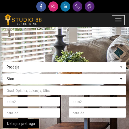
Toggl
naviga
Prodaja
Stan
Detaljna pretraga