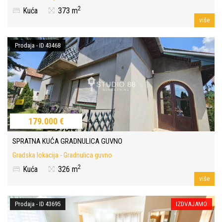
2
Kuća
373 m
više
Prodaja - ID 43468
179.000 €
SPRATNA KUĆA GRADNULICA GUVNO
Gradska lokacija - Gradnulica guvno
2
Kuća
326 m
više
Prodaja - ID 43695
IZDVAJAMO