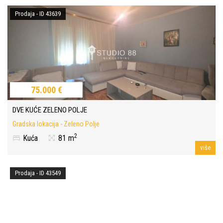
Prodaja - ID 43639
75.000 €
DVE KUĆE ZELENO POLJE
Gradska lokacija - Zeleno Polje
2
Kuća
81 m
više
Prodaja - ID 43549