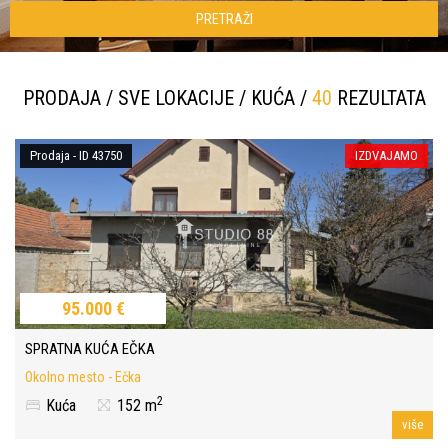
PRETRAŽI
PRODAJA / SVE LOKACIJE / KUĆA /
40
REZULTATA
Prodaja - ID 43750
IZDVAJAMO
95.000 €
SPRATNA KUĆA EČKA
Okolno mesto - Ečka
2
Kuća
152 m
više