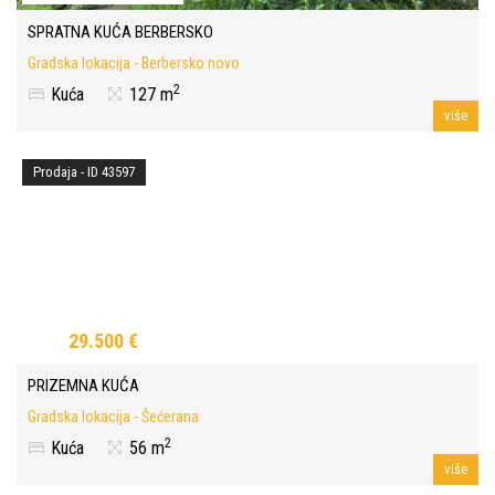
SPRATNA KUĆA BERBERSKO
Gradska lokacija - Berbersko novo
2
Kuća
127 m
više
Prodaja - ID 43597
29.500 €
PRIZEMNA KUĆA
Gradska lokacija - Šećerana
2
Kuća
56 m
više