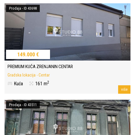
Prodaja - ID 43698
149.000 €
PREMIUM KUĆA ZRENJANIN CENTAR
Gradska lokacija - Centar
2
Kuća
161 m
više
Prodaja - ID 43511