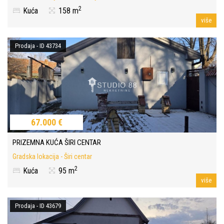
2
Kuća
158 m
više
Prodaja - ID 43734
67.000 €
PRIZEMNA KUĆA ŠIRI CENTAR
Gradska lokacija - Širi centar
2
Kuća
95 m
više
Prodaja - ID 43679