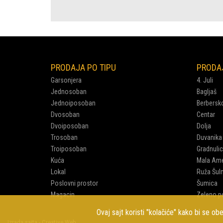
PRODAJA PO TIPU
PRODAJ
Garsonjera
4. Juli
Jednosoban
Bagljaš
Jednoiposoban
Berbersk
Dvosoban
Centar
Dvoiposoban
Dolja
Trosoban
Duvanika
Troiposoban
Gradnuli
Kuća
Mala Ame
Lokal
Ruža Šul
Poslovni prostor
Šumica
Magacin
Zeleno po
Ovaj sajt koristi "kolačiće" kako bi se ob
Izrada sajta - Creative Web