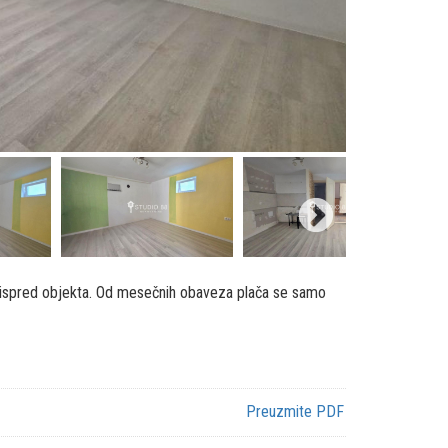
ng ispred objekta. Od mesečnih obaveza plača se samo
Preuzmite PDF