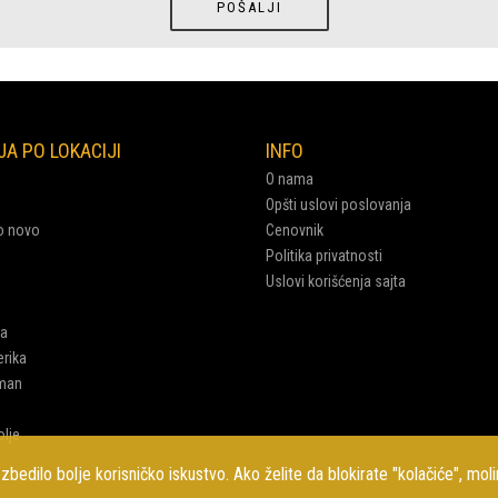
A PO LOKACIJI
INFO
O nama
Opšti uslovi poslovanja
o novo
Cenovnik
Politika privatnosti
Uslovi korišćenja sajta
ca
rika
man
lje
ezbedilo bolje korisničko iskustvo. Ako želite da blokirate "kolačiće", mo