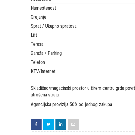
Nameštenost
Grejanje
Sprat / Ukupno spratova
Lift
Terasa
Garaža / Parking
Telefon
KTV/Internet
Skladišno/magacinski prostor u širem centru grda površ
utrošena struja.
Agencijska provizija 50% od jednog zakupa