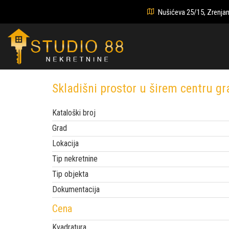
Nušićeva 25/15, Zrenjan
Skladišni prostor u širem centru g
Kataloški broj
Grad
Lokacija
Tip nekretnine
Tip objekta
Dokumentacija
Cena
Kvadratura