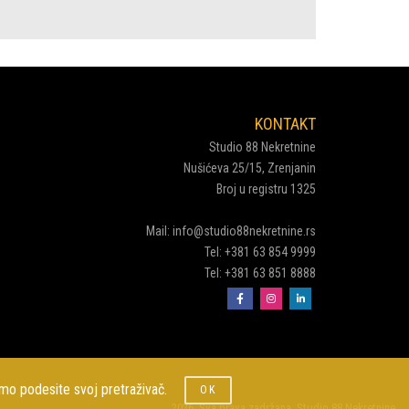
KONTAKT
Studio 88 Nekretnine
Nušićeva 25/15, Zrenjanin
Broj u registru 1325
Mail:
info@studio88nekretnine.rs
Tel:
+381 63 854 9999
Tel:
+381 63 851 8888
limo podesite svoj pretraživač.
OK
2026. Sva prava zadržana. Studio 88 Nekretnine