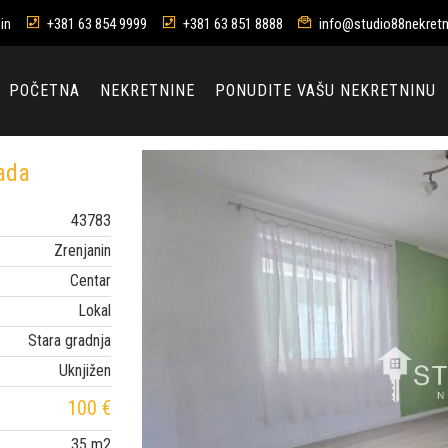
in
+381 63 854 9999
+381 63 851 8888
info@studio88nekretn
POČETNA
NEKRETNINE
PONUDITE VAŠU NEKRETNINU
rada
43783
Zrenjanin
Centar
Lokal
Stara gradnja
Uknjižen
100 €
35 m2